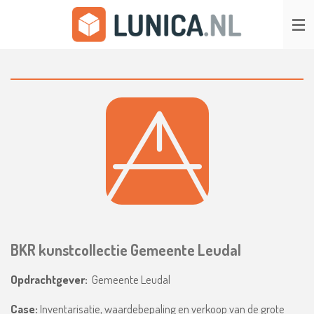
Ga
direct
naar
de
hoofdinhoud
BKR kunstcollectie Gemeente Leudal
Opdrachtgever:
Gemeente Leudal
Case:
Inventarisatie, waardebepaling en verkoop van de grote