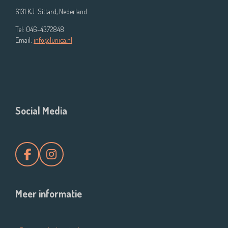
6131 KJ Sittard, Nederland
Tel: 046-4372848
Email:
info@lunica.nl
Social Media
F
I
a
n
c
s
e
t
Meer informatie
b
a
o
g
o
r